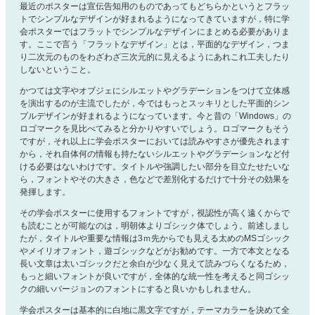
最近のポスターは宣伝告知用のものであってもどちらかというとフラッ
トでシンプルなデザインが好まれるようになってきていますが，特に学
会ポスターではフラットでシンプルなデザインにまとめる必要がありま
す。ここで言う「フラットなデザイン」とは，平面的なデザイン，つま
り二次元のものをわざわざ三次元的に見えるようにあれこれ工夫したり
しないということ。
かつては文字やオブジェにシルエットやグラデーションをつけて立体感
を演出するのが主流でしたが，今ではもっとスッキリとした平面的シン
プルデザインが好まれるようになっています。今と昔の「Windows」の
ロゴマークを見比べてみると分かりやすいでしょう。ロゴマークもそう
ですが，それ以上に学会ポスターにおいては読みやすさが優先されます
から，それ自体何の情報も持たないシルエットやグラデーションなど付
ける必要はないわけです。タイトルや強調したい部分を目立たせたいな
ら，フォントやその大きさ，色などで差別化するだけで十分その効果を
発揮します。
その学会ポスターに使用するフォントですが，視認性が高く遠くからで
も読むことが可能なのは，明朝体よりゴシック体でしょう。前述しまし
たが，タイトルや重要な情報は3ｍ先からでも見える太めのMSゴシック
やメイリオフォント，遊ゴシックなどがお勧めです。一方で本文となる
長い文章は太いゴシックだと余白が少なく見えて読みづらくなるため，
もっと細いフォントが良いですが，全体的な統一性を考えると同ゴシッ
クの細いバージョンのフォントにすると良いかもしれません。
学会ポスターは基本的に白地に黒文字ですが，テーマカラーを決めて全