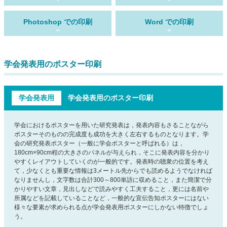
Photoshop での印刷
Word での印刷
学会発表用のポスター印刷
学会発表用
学会発表用のポスター印刷
学会におけるポスターを用いた研究発表は，発表内容もさることながら
ポスターそのものの完成度も成功を大きく左右するものとなります。学
会の研究発表ポスター（一般に学会ポスターと呼ばれる）は，
180cm×90cm程の大きさのパネルが与えられ，そこに発表内容を分かり
やすくレイアウトしていくのが一般的です。発表時の聴衆の位置を考え
て，少なくとも重要な情報は3メートル先からでも読めるようでなければ
なりませんし，文字数は合計300～800単語に収めること，また簡潔で分
かりやすい文章，見出しなどで読みやすく工夫すること，更には名前や
所属などを記載していることなど，一般的な宣伝告知ポスターにはない
様々な要素が求められる点が学会発表用ポスターにしかない特徴でしょ
う。