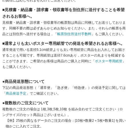
の責任には応じられませんのでご注意ください。
■見積書・納品書・請求書・領収書等を別住所に送付することを希望
されるお客様へ。
見積書・納品書・請求書・領収書等の帳票類は商品に同梱してお送りしておりま
す。同梱不要の際は必ずあらかじめお知らせください。また，それらの帳票を商
品とは別住所へ送付する場合は，「
帳票別住所送付手数料
」もご購入ください。
■通常よりも太いポスター専用紙管での発送を希望されるお客様へ。
通常発送で用いる直径5.1cm紙管よりも太い専用紙管に商品をお入れしてお届け
することも可能です。専用紙管は直径7.6cmあり，ポスターの丸まりを軽減する
ことができます。ご希望のお客様は商品のご購入と同時に「
ポスター専用紙管
」
もご購入ください。
●商品発送形態について
下記の商品発送形態（「通常便」「急ぎ便」「特急便」）の発送予定に関しては
「
商品発送予定
」でご確認ください。
●複数枚のご注文について
複数枚のご注文の場合は 1枚,3枚,5枚,10枚 を組み合わせてご注文ください（ロ
ングサイズのセット商品はございません）。
【例】25枚の異なるデータのご注文の場合：[10枚×数量2＋5枚×数量1] を買い
物かごに入れてご注文。