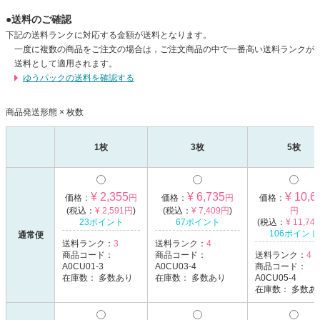
●送料のご確認
下記の送料ランクに対応する金額が送料となります。
一度に複数の商品をご注文の場合は，ご注文商品の中で一番高い送料ランクが
送料として適用されます。
ゆうパックの送料を確認する
商品発送形態 × 枚数
1枚
3枚
5枚
¥ 2,355
¥ 6,735
¥ 10,6
価格：
円
価格：
円
価格：
(税込：
¥ 2,591円
)
(税込：
¥ 7,409円
)
円
23ポイント
67ポイント
(税込：
¥ 11,74
106ポイント
通常便
送料ランク：
3
送料ランク：
4
商品コード：
商品コード：
送料ランク：
4
A0CU01-3
A0CU03-4
商品コード：
在庫数：
多数あり
在庫数：
多数あり
A0CU05-4
在庫数：
多数あ