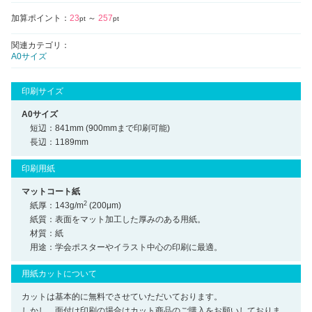
加算ポイント：
23
～
257
pt
pt
関連カテゴリ：
A0サイズ
印刷サイズ
A0サイズ
短辺：841mm (900mmまで印刷可能)
長辺：1189mm
印刷用紙
マットコート紙
2
紙厚：143g/m
(200μm)
紙質：表面をマット加工した厚みのある用紙。
材質：紙
用途：学会ポスターやイラスト中心の印刷に最適。
用紙カットについて
カットは基本的に無料でさせていただいております。
しかし，面付け印刷の場合はカット商品のご購入をお願いしておりま