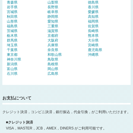
青森県
山梨県
徳島県
岩手県
長野県
香川県
宮城県
岐阜県
愛媛県
秋田県
静岡県
高知県
山形県
愛知県
福岡県
福島県
三重県
佐賀県
茨城県
滋賀県
長崎県
栃木県
京都府
熊本県
群馬県
大阪府
大分県
埼玉県
兵庫県
宮崎県
千葉県
奈良県
鹿児島県
東京都
和歌山県
沖縄県
神奈川県
鳥取県
新潟県
島根県
富山県
岡山県
石川県
広島県
お支払について
クレジット決済，コンビニ決済，銀行振込，代金引換，がご利用いただけます。
■クレジット決済
VISA，MASTER，JCB，AMEX，DINERS がご利用可能です。