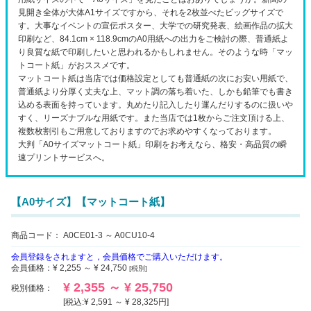
見開き全体が大体A1サイズですから、それを2枚並べたビッグサイズで
す。大事なイベントの宣伝ポスター、大学での研究発表、絵画作品の拡大
印刷など、84.1cm × 118.9cmのA0用紙への出力をご検討の際、普通紙よ
り良質な紙で印刷したいと思われるかもしれません。そのような時「マッ
トコート紙」がおススメです。
マットコート紙は当店では価格設定としても普通紙の次にお安い用紙で、
普通紙より分厚く丈夫な上、マット調の落ち着いた、しかも鉛筆でも書き
込める表面を持っています。丸めたり記入したり運んだりするのに扱いや
すく、リーズナブルな用紙です。また当店では1枚からご注文頂ける上、
複数枚割引もご用意しておりますのでお求めやすくなっております。
大判「A0サイズマットコート紙」印刷をお考えなら、格安・高品質の瞬
速プリントサービスへ。
【A0サイズ】【マットコート紙】
商品コード：
A0CE01-3 ～ A0CU10-4
会員登録をされますと，会員価格でご購入いただけます。
会員価格：
¥ 2,255 ～ ¥ 24,750
[税別]
¥ 2,355 ～ ¥ 25,750
税別価格：
[税込:¥ 2,591 ～ ¥ 28,325円]